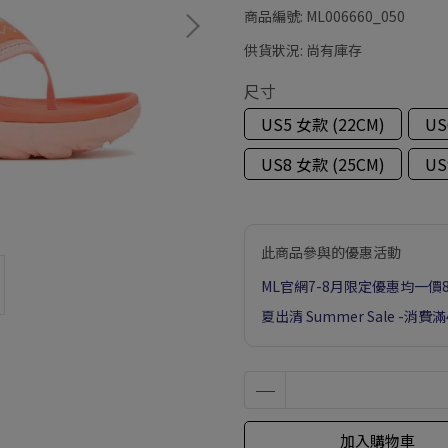
商品編號:
ML006660_050
供貨狀況:
尚有庫存
尺寸
US5 女款 (22CM)
US
US8 女款 (25CM)
US
此商品參與的優惠活動
ML官網7-8月限定優惠均一價8
夏出清 Summer Sale -消費
加入購物車