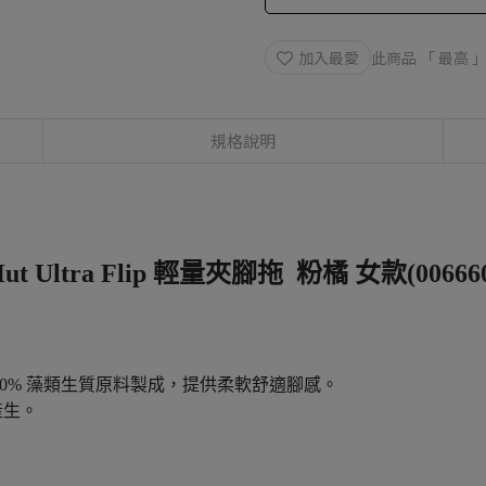
加入最愛
此商品 「 最高
規格說明
ut Ultra Flip 輕量夾腳拖 粉橘 女款(00666
由 10% 藻類生質原料製成，提供柔軟舒適腳感。
產生。