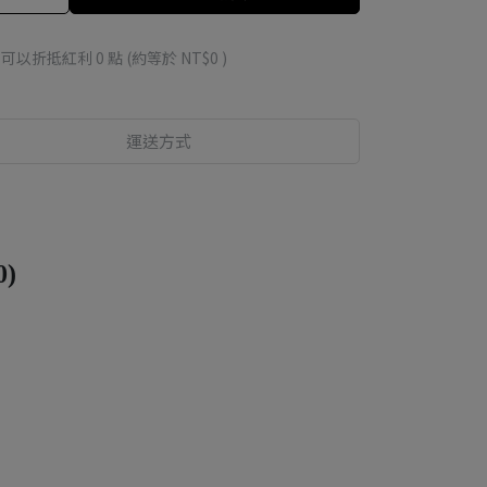
 」可以折抵紅利
0
點 (約等於
NT$0
)
運送方式
0)