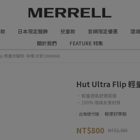
女款
日本限定服飾
兒童款
官網限定優惠
環
關於我們
FEATURE 特集
 Flip 輕量夾腳拖 粉橘 女款 (006660)
Hut Ultra Flip
• 輕量透氣舒適首選
• 100% 環境友善材質
輕便好穿脫
台灣總代理
NT$800
NT$2,380