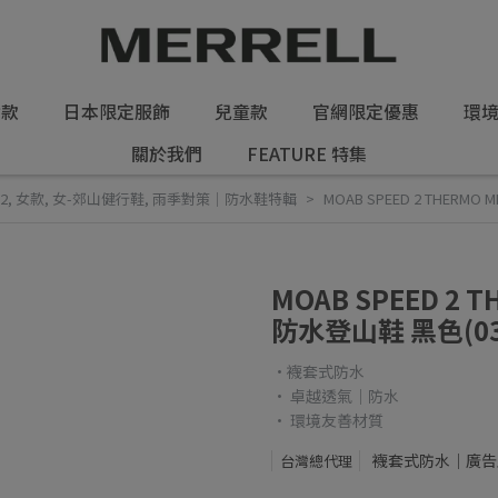
女款
日本限定服飾
兒童款
官網限定優惠
環
關於我們
FEATURE 特集
2
,
女款
,
女-郊山健行鞋
,
雨季對策｜防水鞋特輯
MOAB SPEED 2 THERMO 
MOAB SPEED 2 
防水登山鞋 黑色(03
•襪套式防水
• 卓越透氣｜防水
• 環境友善材質
襪套式防水｜廣告
台灣總代理