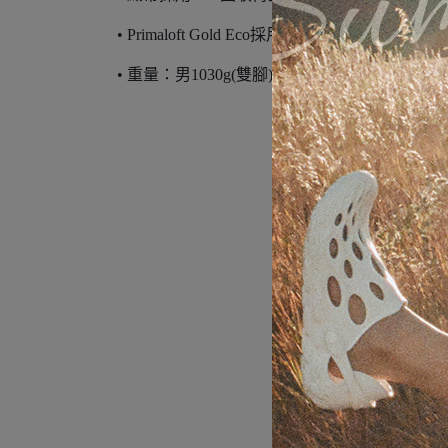
• Primaloft Gold Eco採用100%回收再生化纖填充
• 重量：男1030g(雙腳)/女880g(雙腳)