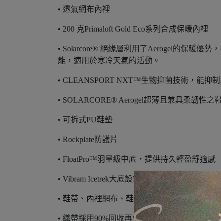
• 透氣網布內裡
• 200 克Primaloft Gold Eco系列合成保暖內裡
• Solarcore® 絕緣層利用了Aeroge
能，適用於寒冷天氣的活動。
• CLEANSPORT NXT™生物抑菌技術，能抑
• SOLARCORE® Aerogel超薄且兼具柔
• 可拆式PU鞋墊
• Rockplate防護片
• FloatPro™羽量級中底，提供持久輕盈舒適感
• Vibram Icetrek大底設計，提供在極冷
• 鞋帶、內裡網布、鞋墊網布採用100%回收再
• 織帶採用90%回收再生材質 • 鞋墊PU採用5