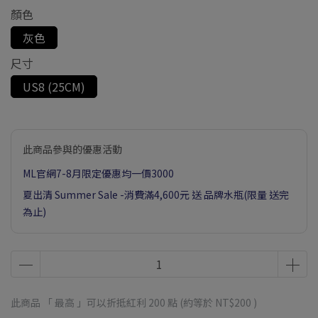
顏色
灰色
尺寸
US8 (25CM)
此商品參與的優惠活動
ML官網7-8月限定優惠均一價3000
夏出清 Summer Sale -消費滿4,600元 送 品牌水瓶(限量 送完
為止)
此商品 「 最高 」可以折抵紅利
200
點 (約等於
NT$200
)