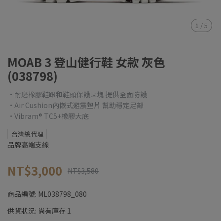
1
/
5
MOAB 3 登山健行鞋 女款 灰色
(038798)
•耐磨橡膠鞋跟和鞋頭保護區塊 提供全面防護
•Air Cushion內嵌式避震墊片 幫助穩定足部
•Vibram® TC5+橡膠大底
台灣總代理
品牌高端支線
NT$3,000
NT$3,580
商品編號:
ML038798_080
供貨狀況:
尚有庫存 1