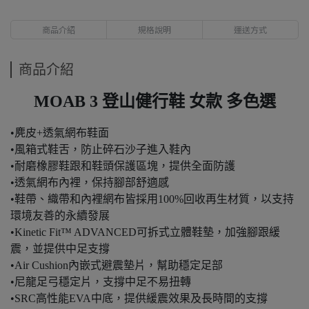
商品介紹
規格說明
運送方式
商品介紹
MOAB 3 登山健行鞋 女款 多色選
•麂皮+透氣網布鞋面
•風箱式鞋舌，防止碎石沙子進入鞋內
•耐磨橡膠鞋跟和鞋頭保護區塊，提供全面防護
•透氣網布內裡，保持腳部舒適感
•鞋帶、織帶和內裡網布皆採用100%回收再生材質，以支持
環境友善的永續發展
•Kinetic Fit™ ADVANCED可拆式立體鞋墊，加強腳跟緩
震，並提供中足支撐
•Air Cushion內嵌式避震墊片，幫助穩定足部
•尼龍足弓穩定片，支撐中足不易扭轉
•SRC高性能EVA中底，提供緩震效果及長時間的支撐