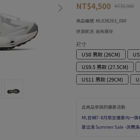
NT$4,500
NT$5,980
商品編號:
ML038263_080
供貨狀況:
尚有庫存
尺寸
US8 男款 (26CM)
US
US9.5 男款 (27.5CM)
US11 男款 (29CM)
U
此商品參與的優惠活動
ML官網7-8月限定優惠均一價4
夏出清 Summer Sale -消費