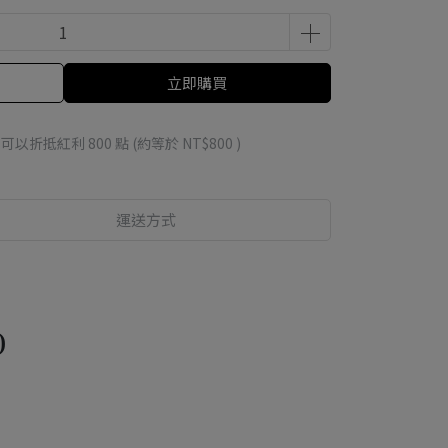
立即購買
 」可以折抵紅利
800
點 (約等於
NT$800
)
運送方式
)