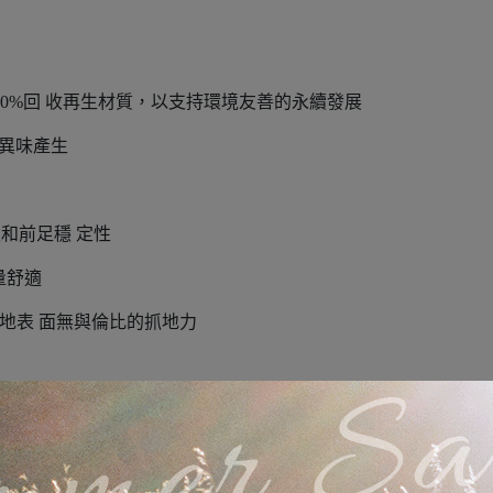
用60%回 收再生材質，以支持環境友善的永續發展
制異味產生
性和前足穩 定性
量舒適
有乾濕地表 面無與倫比的抓地力