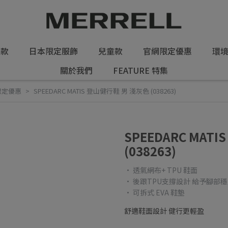
女款
日本限定服飾
兒童款
官網限定優惠
環
關於我們
FEATURE 特集
限定優惠
SPEEDARC MATIS 登山健行鞋 男 淺灰色 (038263)
SPEEDARC MAT
(038263)
• 透氣網布+ TPU 鞋面
• 後跟TPU支撐設計 給予腳部
• 可拆式 EVA 鞋墊
舒適鞋面設計 健行更輕盈