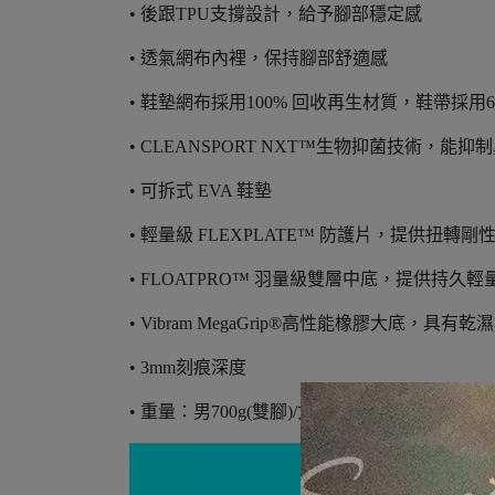
• 後跟TPU支撐設計，給予腳部穩定感
• 透氣網布內裡，保持腳部舒適感
• 鞋墊網布採用100% 回收再生材質，鞋帶採
• CLEANSPORT NXT™生物抑菌技術，能抑
• 可拆式 EVA 鞋墊
• 輕量級 FLEXPLATE™ 防護片，提供扭轉剛
• FLOATPRO™ 羽量級雙層中底，提供持久輕
• Vibram MegaGrip®高性能橡膠大底，具
• 3mm刻痕深度
• 重量：男700g(雙腳)/女600g(雙腳)