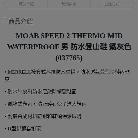
商品介紹
規格說明
運送方式
商品介紹
MOAB SPEED 2 THERMO MID
WATERPROOF 男 防水登山鞋 鐵灰
色
(037765)
• MERRELL襪套式科技防水結構，防水透氣並保持鞋內乾
爽
• 防水牛皮和防水尼龍防撕裂鞋面
• 風箱式鞋舌，防止碎石沙子進入鞋內
• 耐磨合成材料鞋跟和鞋頭保護區塊
• D型綁腿套扣環