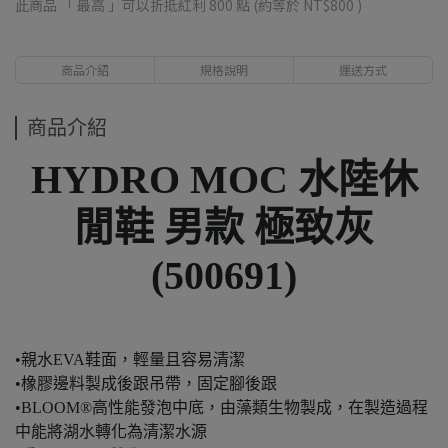
此商品 「 最高 」可以折抵紅利
800
點 (約等於
NT$800
)
商品介紹
規格說明
運送方式
商品介紹
HYDRO MOC 水陸休
閒鞋 男款 極致灰
(500691)
•親水EVA鞋面，輕量且容易清潔
•橡膠邊料製成後跟吊帶，固定腳後跟
•BLOOM®高性能發泡中底，由藻類生物製成，在製造過程
中能將湖水轉化為清潔水源