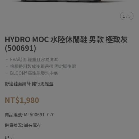
1
/
5
HYDRO MOC 水陸休閒鞋 男款 極致灰
(500691)
• EVA鞋面 輕量且容易清潔
• 橡膠邊料製成後跟吊帶 固定腳後跟
• BLOOM®高性能發泡中底
舒適鞋面設計 健行更輕盈
NT$1,980
商品編號:
ML500691_070
供貨狀況:
尚有庫存
尺寸