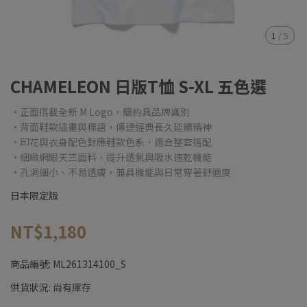
1
/
5
CHAMELEON 日版T恤 S-XL 五色選
•正面搭載全新 M Logo，簡約具品牌識別
•背面鞋款插畫與標語，傳達經典長久延續精神
•印花與衣身配色對應鞋款色系，適合整套搭配
•細緻網眼天竺面料，提升透氣與吸水速乾機能
•孔洞細小、不易透膚，兼具機能與日常穿著舒適度
日本限定版
NT$1,180
商品編號:
ML261314100_S
供貨狀況:
尚有庫存