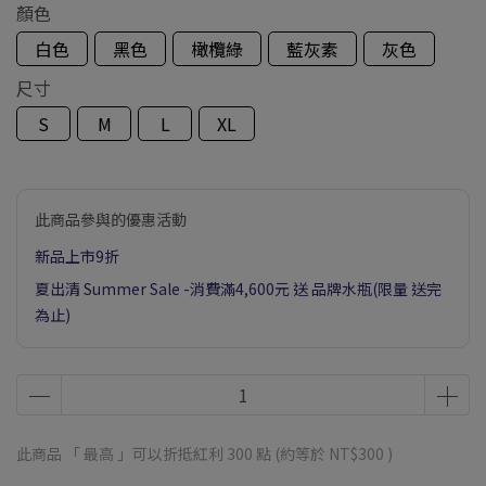
顏色
白色
黑色
橄欖綠
藍灰素
灰色
尺寸
S
M
L
XL
此商品參與的優惠活動
新品上市9折
夏出清 Summer Sale -消費滿4,600元 送 品牌水瓶(限量 送完
為止)
此商品 「 最高 」可以折抵紅利
300
點 (約等於
NT$300
)