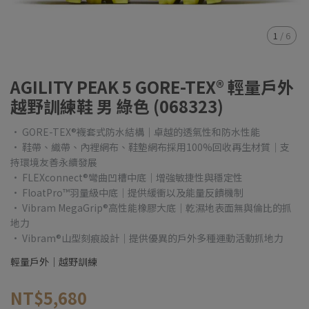
1
/
6
AGILITY PEAK 5 GORE-TEX® 輕量戶外
越野訓練鞋 男 綠色 (068323)
• GORE-TEX®襪套式防水結構｜卓越的透氣性和防水性能
• 鞋帶、織帶、內裡網布、鞋墊網布採用100%回收再生材質｜支
持環境友善永續發展
• FLEXconnect®彎曲凹槽中底｜增強敏捷性與穩定性
• FloatPro™羽量級中底｜提供緩衝以及能量反饋機制
• Vibram MegaGrip®高性能橡膠大底｜乾濕地表面無與倫比的抓
地力
• Vibram®山型刻痕設計｜提供優異的戶外多種運動活動抓地力
輕量戶外｜越野訓練
NT$5,680