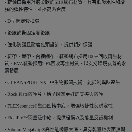
• 鞋領口採用舒適柔軟的SBR網布材質，具有低吸水性和增
強的彈性特性，並提高貼合度
• D型綁腿套扣環
• 後跟飾帶固定腳後跟
• 強化防護且耐磨鞋頭設計，提供額外保護
• 鞋帶、織帶、內裡網布、鞋墊網布採用100%回收再生材
質，EVA鞋墊採用50%回收再生材質，以支持環境友善的永
續發展
• CLEANSPORT NXT™生物抑菌技術，能抑制異味產生
• Rock Plate防護片，給予腳掌更好的支撐與防護
• FLEXconnect®彎曲凹槽中底，增強敏捷性與穩定性
• FloatPro™羽量級中底，提供緩衝以及能量反饋機制
• Vibram MegaGrip®高性能橡膠大底，具有乾濕地表面無與