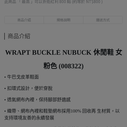
此商品 「 最高 」可以折抵紅利
800
點 (約等於
NT$800
)
商品介紹
規格說明
運送方式
商品介紹
WRAPT BUCKLE NUBUCK 休閒鞋 女
粉色 (008322)
• 牛巴戈皮革鞋面
• 扣環式設計，便於穿脫
• 透氣網布內裡，保持腳部舒適感
• 織帶、網布內裡和鞋墊網布採用100% 回收再 生材質，以
支持環境友善的永續發展