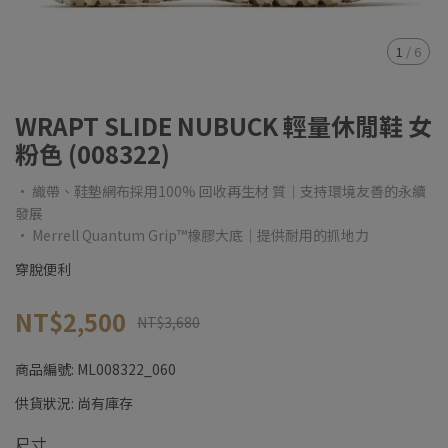
1
/
6
WRAPT SLIDE NUBUCK 輕量休閒鞋 女
粉色 (008322)
• 織帶、鞋墊網布採用100% 回收再生材 質｜支持環境友善的永續
發展
• Merrell Quantum Grip™橡膠大底｜提供耐用的抓地力
穿脫便利
NT$2,500
NT$3,680
商品編號:
ML008322_060
供貨狀況:
尚有庫存
尺寸