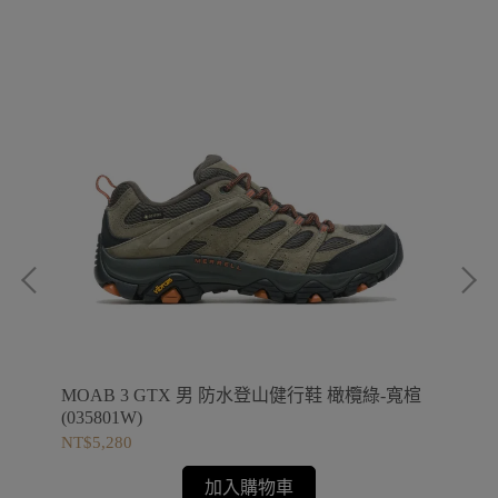
MOAB 3 GTX 男 防水登山健行鞋 橄欖綠-寬楦
MO
(035801W)
水
NT$5,280
NT$
加入購物車