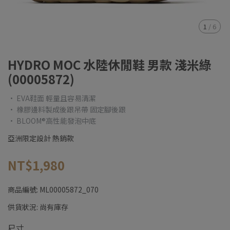
1
/
6
HYDRO MOC 水陸休閒鞋 男款 淺米綠
(00005872)
• EVA鞋面 輕量且容易清潔
• 橡膠邊料製成後跟吊帶 固定腳後跟
• BLOOM®高性能發泡中底
亞洲限定設計 熱銷款
NT$1,980
商品編號:
ML00005872_070
供貨狀況:
尚有庫存
尺寸