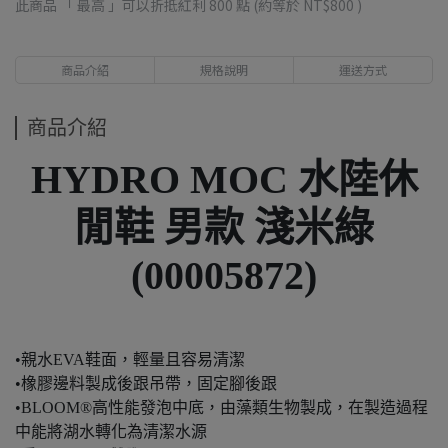
此商品 「 最高 」可以折抵紅利
800
點 (約等於
NT$800
)
商品介紹
規格說明
運送方式
商品介紹
HYDRO MOC 水陸休
閒鞋 男款 淺米綠
(00005872)
•親水EVA鞋面，輕量且容易清潔
•橡膠邊料製成後跟吊帶，固定腳後跟
•BLOOM®高性能發泡中底，由藻類生物製成，在製造過程
中能將湖水轉化為清潔水源