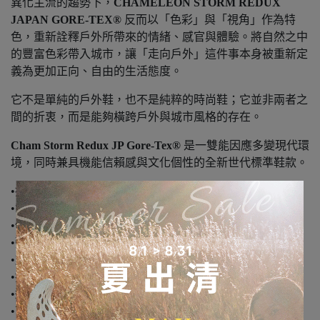
異化主流的趨勢下，
CHAMELEON STORM REDUX
JAPAN GORE-TEX®
反而以「色彩」與「視角」作為特
色，重新詮釋戶外所帶來的情緒、感官與體驗。將自然之中
的豐富色彩帶入城市，讓「走向戶外」這件事本身被重新定
義為更加正向、自由的生活態度。
它不是單純的戶外鞋，也不是純粹的時尚鞋；它並非兩者之
間的折衷，而是能夠橫跨戶外與城市風格的存在。
Cham Storm Redux JP Gore-Tex®
是一雙能因應多變現代環
境，同時兼具機能信賴感與文化個性的全新世代標準鞋款。
•採用耐磨性優異的撥水 Rugged Mesh 鞋面
•載業界領先透濕防水性能的 GORE-TEX® 防水透濕薄膜
•使用 60% 回收材質製成的快速鞋帶系統
•彈性鞋帶固定環
•支撐落地穩定性的 TPU 後跟穩定片
•採用 100% 回收材質製成的後跟拉環
•透氣性優異的網布內裡
•可拆卸式 EVA 泡棉鞋床，使用 50% 回收材質