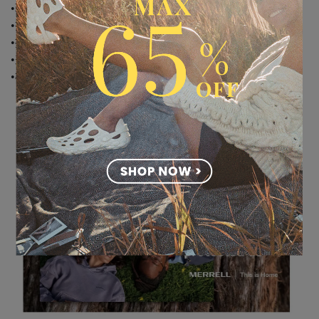
•鞋床表布採用 50% 回收材質網布
•搭載 Cleansport NXT™ 天然來源防臭科技，有效抑制異味
•採用 FloatMax™ Foam 中底，具備優異緩震性與回彈彈性
•兼具輕量性與耐久性／機能持續性的永續 EVA 泡棉
•橡膠大底