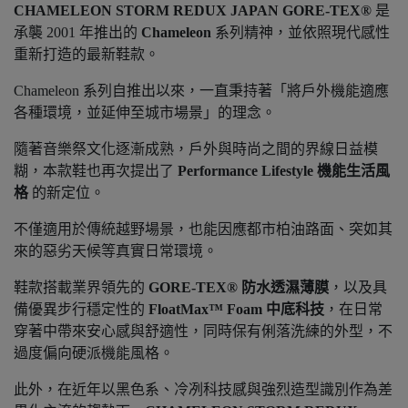
CHAMELEON STORM REDUX JAPAN GORE-TEX®
是
承襲 2001 年推出的
Chameleon
系列精神，並依照現代感性
重新打造的最新鞋款。
Chameleon 系列自推出以來，一直秉持著「將戶外機能適應
各種環境，並延伸至城市場景」的理念。
隨著音樂祭文化逐漸成熟，戶外與時尚之間的界線日益模
糊，本款鞋也再次提出了
Performance Lifestyle 機能生活風
格
的新定位。
不僅適用於傳統越野場景，也能因應都市柏油路面、突如其
來的惡劣天候等真實日常環境。
鞋款搭載業界領先的
GORE-TEX® 防水透濕薄膜
，以及具
備優異步行穩定性的
FloatMax™ Foam 中底科技
，在日常
穿著中帶來安心感與舒適性，同時保有俐落洗練的外型，不
過度偏向硬派機能風格。
此外，在近年以黑色系、冷冽科技感與強烈造型識別作為差