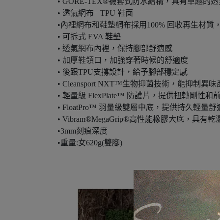
• GORE-TEX®襪套式防水結構，具有卓越的
• 透氣網布+ TPU 鞋面
•內裡網布和鞋墊網布採用100% 回收再生材
• 可拆式 EVA 鞋墊
• 透氣網布內裡，保持腳部舒適感
• 加厚鞋領口，加強穿著時候的舒適度
• 後跟TPU支撐設計，給予腳部穩定感
• Cleansport NXT™生物抑菌技術，能抑制異
• 輕量級 FlexPlate™ 防護片，提供扭轉剛性
• FloatPro™ 羽量級雙層中底，提供持久輕量舒
• Vibram®MegaGrip®高性能橡膠大底，
•3mm刻痕深度
•重量:女620g(雙腳)