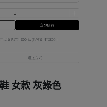
立即購買
 」可以折抵紅利
800
點 (約等於
NT$800
)
運送方式
行鞋 女款 灰綠色