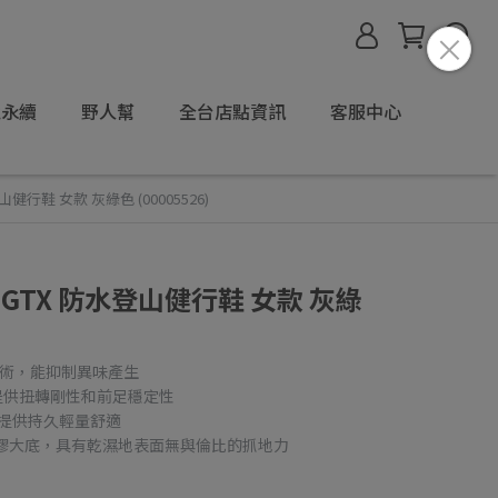
境永續
野人幫
全台店點資訊
客服中心
登山健行鞋 女款 灰綠色 (00005526)
IS GTX 防水登山健行鞋 女款 灰綠
抑菌技術，能抑制異味產生
護片，提供扭轉剛性和前足穩定性
底，提供持久輕量舒適
高性能橡膠大底，具有乾濕地表面無與倫比的抓地力