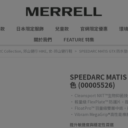
女款
日本限定服飾
兒童款
官網限定優惠
環
關於我們
FEATURE 特集
C Collection
,
郊山健行 HIKE
,
女-郊山健行鞋
SPEEDARC MATIS GTX 防水
SPEEDARC MAT
色 (00005526)
• Cleansport NXT™生物
• 輕量級 FlexPlate™ 防
• FloatPro™ 羽量級雙層中
• Vibram MegaGrip®
提升敏捷度與穩定性首選