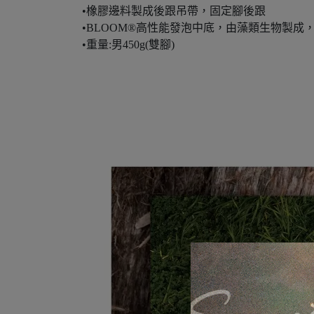
•橡膠邊料製成後跟吊帶，固定腳後跟
•BLOOM®高性能發泡中底，由藻類生物製
•重量:男450g(雙腳)