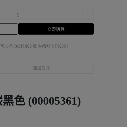
立即購買
 」可以折抵紅利
800
點 (約等於
NT$800
)
運送方式
 (00005361)