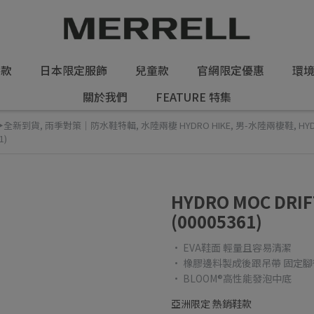
女款
日本限定服飾
兒童款
官網限定優惠
環
關於我們
FEATURE 特集
▶全新到貨
,
雨季對策｜防水鞋特輯
,
水陸兩棲 HYDRO HIKE
,
男-水陸兩棲鞋
,
HY
1)
HYDRO MOC DR
(00005361)
• EVA鞋面 輕量且容易清潔
• 橡膠邊料製成後跟吊帶 固定
• BLOOM®高性能發泡中底
亞洲限定 熱銷鞋款