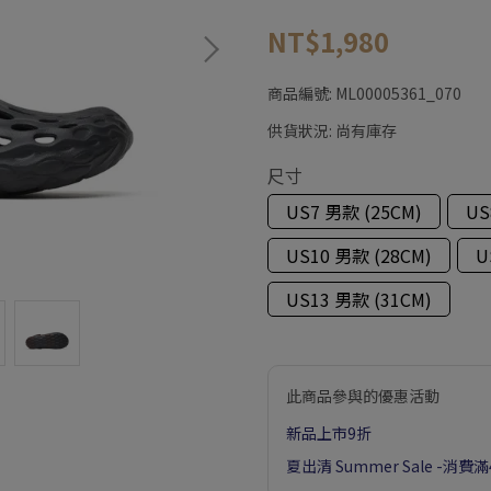
NT$1,980
商品編號:
ML00005361_070
供貨狀況:
尚有庫存
尺寸
US7 男款 (25CM)
US
US10 男款 (28CM)
U
US13 男款 (31CM)
此商品參與的優惠活動
新品上市9折
夏出清 Summer Sale -消費