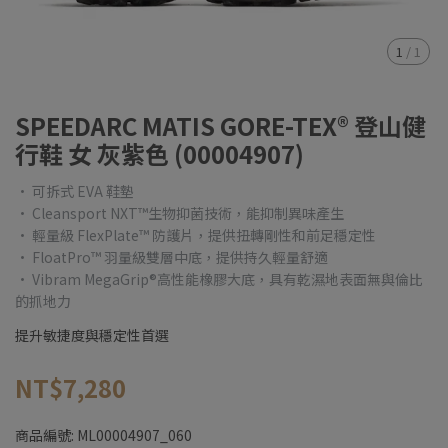
1
/
1
SPEEDARC MATIS GORE-TEX® 登山健
行鞋 女 灰紫色 (00004907)
• 可拆式 EVA 鞋墊
• Cleansport NXT™生物抑菌技術，能抑制異味產生
• 輕量級 FlexPlate™ 防護片，提供扭轉剛性和前足穩定性
• FloatPro™ 羽量級雙層中底，提供持久輕量舒適
• Vibram MegaGrip®高性能橡膠大底，具有乾濕地表面無與倫比
的抓地力
提升敏捷度與穩定性首選
NT$7,280
商品編號:
ML00004907_060