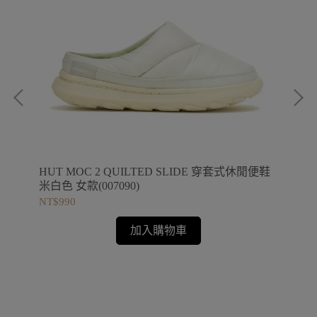
動鞋
HUT MOC 2 QUILTED SLIDE 穿套式休閒便鞋
HU
米白色 女款(007090)
藕粉
NT$990
NT
加入購物車