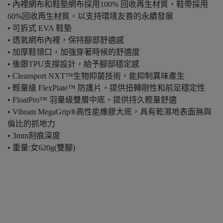
• 內裡網布和鞋墊網布採用100% 回收再生材質，鞋帶採用
60%回收再生材質，以支持環境友善的永續發展
• 可拆式 EVA 鞋墊
• 透氣網布內裡，保持腳部舒適感
• 加厚鞋領口，加強穿著時候的舒適度
• 後跟TPU支撐設計，給予腳部穩定感
• Cleansport NXT™生物抑菌技術，能抑制異味產生
• 輕量級 FlexPlate™ 防護片，提供扭轉剛性和前足穩定性
• FloatPro™ 羽量級雙層中底，提供持久輕量舒適
• Vibram MegaGrip®高性能橡膠大底，具有乾濕地表面無與
倫比的抓地力
• 3mm刻痕深度
• 重量:女620g(雙腳)