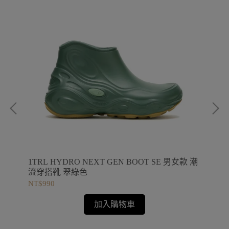
 防
1TRL HYDRO NEXT GEN BOOT SE 男女款 潮
MT
流穿搭靴 翠綠色
練
NT$990
NT$
加入購物車