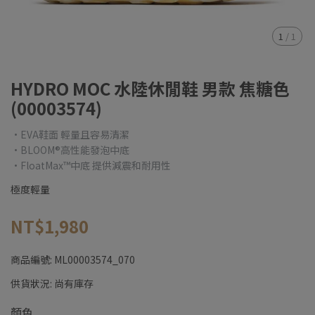
1
/
1
HYDRO MOC 水陸休閒鞋 男款 焦糖色
(00003574)
•EVA鞋面 輕量且容易清潔
•BLOOM®高性能發泡中底
•FloatMax™中底 提供減震和耐用性
極度輕量
NT$1,980
商品編號:
ML00003574_070
供貨狀況:
尚有庫存
顏色