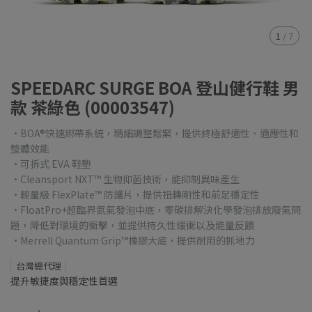
1
/
7
SPEEDARC SURGE BOA 登山健行鞋 男
款 茶綠色 (00003547)
•BOA®快速綁帶系統，精細調整鬆緊，提供終極舒適性、適應性和
整體效能
•可拆式 EVA 鞋墊
•Cleansport NXT™ 生物抑菌技術，能抑制異味產生
•輕量級 FlexPlate™ 防護片，提供扭轉剛性和前足穩定性
•FloatPro+超臨界氮氣發泡中底，零碳排解決化學發泡排放廢氣問
題，降低對環境的衝擊，並提供持久性緩衝以及能量反饋
•Merrell Quantum Grip™橡膠大底，提供耐用的抓地力
台灣總代理
提升敏捷度與穩定性首選