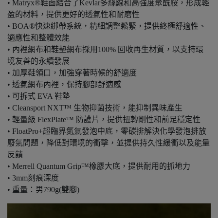
• Matryx®鞋面結合了Kevlar多絲線和高強度聚酰胺，形成輕
盈的材料，提供更好的透氣性和耐磨性
• BOA®快速綁帶系統，精細調整鬆緊，提供終極舒適性、
適應性和整體效能
• 內裡網布和鞋墊網布採用100% 回收再生材質，以支持環
境友善的永續發展
• 加厚鞋領口，加強穿著時候的舒適度
• 透氣網布內裡，保持腳部舒適感
• 可拆式 EVA 鞋墊
• Cleansport NXT™ 生物抑菌技術，能抑制異味產生
• 輕量級 FlexPlate™ 防護片，提供扭轉剛性和前足穩定性
• FloatPro+超臨界氮氣發泡中底，零碳排解決化學發泡排放
廢氣問題，降低對環境的衝擊，並提供持久性緩衝以及能量
反饋
• Merrell Quantum Grip™橡膠大底，提供耐用的抓地力
• 3mm刻痕深度
• 重量：男790g(雙腳)