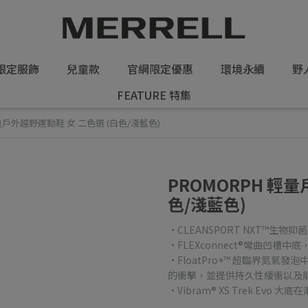
限定服飾
兒童款
官網限定優惠
環境永續
野
FEATURE 特集
輕量戶外越野運動鞋 女 二色選 (白色/淺藍色)
PROMORPH 輕
色/淺藍色)
•CLEANSPORT NXT™生
•FLEXconnect®彎曲凹槽
•FloatPro+™ 超臨界氮
的衝擊，並提供持久性緩衝以及
•Vibram® XS Trek E