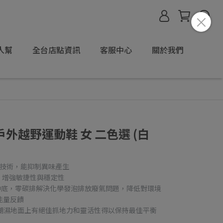
人幫
全台店點資訊
客服中心
關於我們
量戶外越野運動鞋 女 二色選 (白
物抑菌技術，能抑制異味產生
中底，增強敏捷性與穩定性
氣發泡中底，零碳排解決化學發泡排放廢氣問題，降低對環境
能量反饋
vo 大底在潮濕地面上有絕佳抓地力和靈活性得以保持最佳平衡