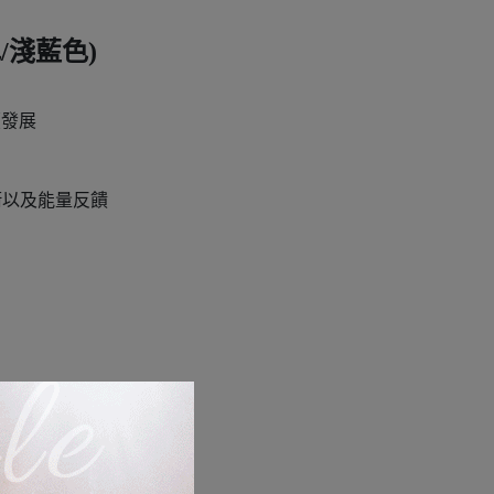
/淺藍色)
續發展
衝以及能量反饋