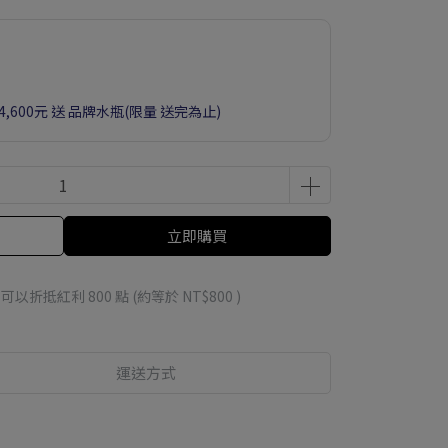
滿4,600元 送 品牌水瓶(限量 送完為止)
立即購買
 」可以折抵紅利
800
點 (約等於
NT$800
)
運送方式