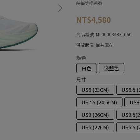
時尚穿搭首選
NT$4,580
商品編號:
ML00003483_060
供貨狀況:
尚有庫存
顏色
白色
淺藍色
尺寸
US6 (23CM)
US6.5 (
US7.5 (24.5CM)
US8
US9 (26CM)
US9.5(
US5 (22CM)
US5.5 (