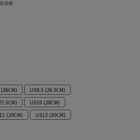
性首選
 (26CM)
US8.5 (26.5CM)
27.5CM)
US10 (28CM)
11 (29CM)
US12 (30CM)