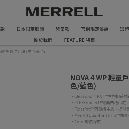
女款
日本限定服飾
兒童款
官網限定優惠
環
關於我們
FEATURE 特集
行鞋 男款 二色選 (灰色/藍色)
NOVA 4 WP 輕
色/藍色)
•Cleansport NXT™生物
•FLEXconnect®彎曲凹槽
•FloatPro™羽量級中底，提
•Merrell Quantum Gri
•4mm刻痕深度