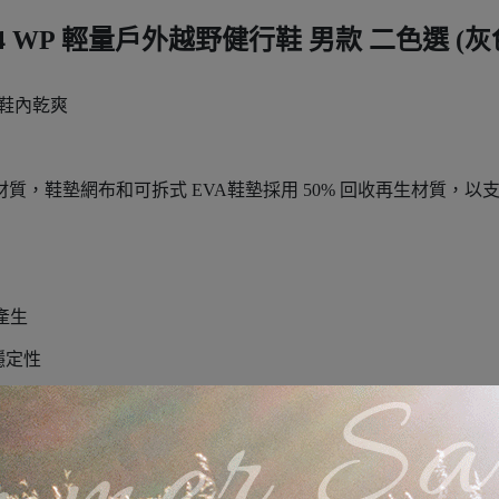
 4 WP 輕量戶外越野健行鞋 男款 二色選 (灰
持鞋內乾爽
生材質，鞋墊網布和可拆式 EVA鞋墊採用 50% 回收再生材質，
味產生
與穩定性
饋機制
用的抓地力