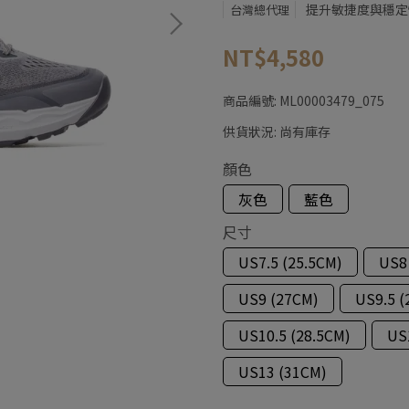
提升敏捷度與穩定
台灣總代理
NT$4,580
商品編號:
ML00003479_075
供貨狀況:
尚有庫存
顏色
灰色
藍色
尺寸
US7.5 (25.5CM)
US8
US9 (27CM)
US9.5 (
US10.5 (28.5CM)
US
US13 (31CM)