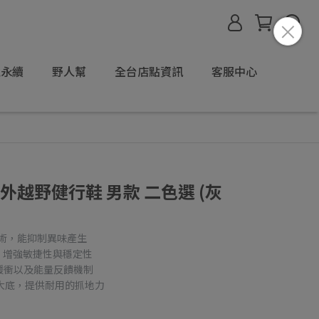
境永續
野人幫
全台店點資訊
客服中心
量戶外越野健行鞋 男款 二色選 (灰
抑菌技術，能抑制異味產生
中底，增強敏捷性與穩定性
供緩衝以及能量反饋機制
p™橡膠大底，提供耐用的抓地力