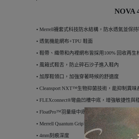
NOVA
• Merrell襪套式科技防水結構，防水透氣並保
• 透氣機能網布+TPU 鞋面
• 鞋帶、織帶和內裡網布皆採用100% 回收再
• 風箱式鞋舌，防止碎石沙子進入鞋內
• 加厚鞋領口，加強穿著時候的舒適度
• Cleansport NXT™生物抑菌技術，能抑制異
• FLEXconnect®彎曲凹槽中底，增強敏捷性
• FloatPro™羽量級中底，提供緩衝以及能量反
• Merrell Quantum Grip™橡膠大底，提供耐
• 4mm刻痕深度