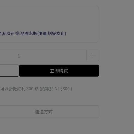
滿4,600元 送 品牌水瓶(限量 送完為止)
立即購買
 」可以折抵紅利
800
點 (約等於
NT$800
)
運送方式