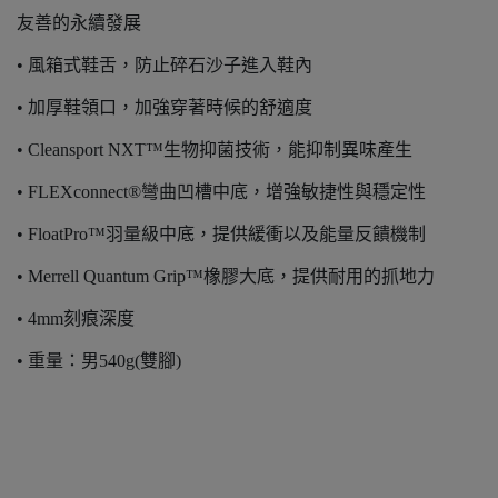
友善的永續發展
• 風箱式鞋舌，防止碎石沙子進入鞋內
• 加厚鞋領口，加強穿著時候的舒適度
• Cleansport NXT™生物抑菌技術，能抑制異味產生
• FLEXconnect®彎曲凹槽中底，增強敏捷性與穩定性
• FloatPro™羽量級中底，提供緩衝以及能量反饋機制
• Merrell Quantum Grip™橡膠大底，提供耐用的抓地力
• 4mm刻痕深度
• 重量：男540g(雙腳)