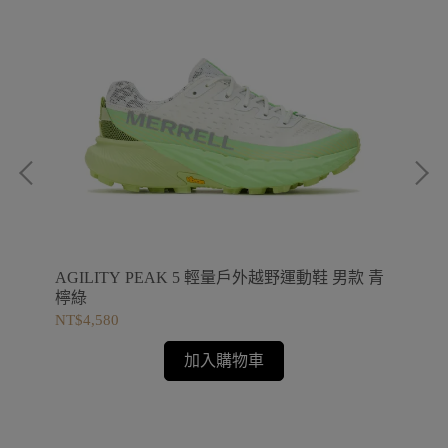
AGILITY PEAK 5 輕量戶外越野運動鞋 男款 青
HY
檸綠
搭靴
NT$4,580
NT
加入購物車