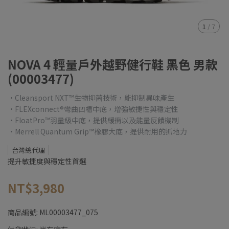
1
/
7
NOVA 4 輕量戶外越野健行鞋 黑色 男款
(00003477)
•Cleansport NXT™生物抑菌技術，能抑制異味產生
•FLEXconnect®彎曲凹槽中底，增強敏捷性與穩定性
•FloatPro™羽量級中底，提供緩衝以及能量反饋機制
•Merrell Quantum Grip™橡膠大底，提供耐用的抓地力
台灣總代理
提升敏捷度與穩定性首選
NT$3,980
商品編號:
ML00003477_075