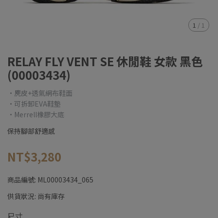
1
/
1
RELAY FLY VENT SE 休閒鞋 女款 黑色
(00003434)
•麂皮+透氣網布鞋面
•可拆卸EVA鞋墊
•Merrell橡膠大底
保持腳部舒適感
NT$3,280
商品編號:
ML00003434_065
供貨狀況:
尚有庫存
尺寸