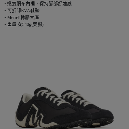
• 透氣網布內裡，保持腳部舒適感
• 可拆卸EVA鞋墊
• Merrell橡膠大底
• 重量:女540g(雙腳)