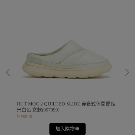
流穿
HUT MOC 2 QUILTED SLIDE 穿套式休閒便鞋
1T
米白色 女款(007090)
編
NT$990
NT$
加入購物車