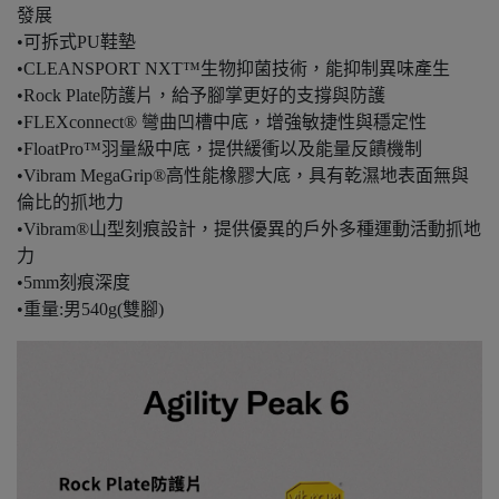
發展
•可拆式PU鞋墊
•CLEANSPORT NXT™生物抑菌技術，能抑制異味產生
•Rock Plate防護片，給予腳掌更好的支撐與防護
•FLEXconnect® 彎曲凹槽中底，增強敏捷性與穩定性
•FloatPro™羽量級中底，提供緩衝以及能量反饋機制
•Vibram MegaGrip®高性能橡膠大底，具有乾濕地表面無與
倫比的抓地力
•Vibram®山型刻痕設計，提供優異的戶外多種運動活動抓地
力
•5mm刻痕深度
•重量:男540g(雙腳)