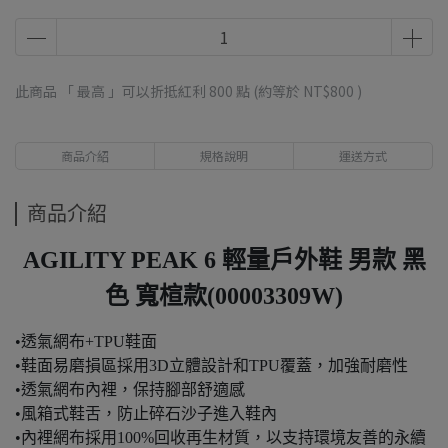
此商品 「 最高 」可以折抵紅利
800
點 (約等於
NT$800
)
商品介紹
規格說明
運送方式
商品介紹
AGILITY PEAK 6 輕量戶外鞋 男款 黑
色 寬楦款(00003309W)
•透氣網布+TPU鞋面
•鞋面易磨損區採用3D立體設計和TPU覆蓋，加強耐磨性
•透氣網布內裡，保持腳部舒適感
•風箱式鞋舌，防止碎石沙子進入鞋內
•內裡網布採用100%回收再生材質，以支持環境友善的永續