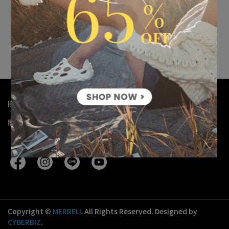
HYDRO NEXT GEN BOOT
1TRL JUNGLE MOC EVO
SE 1TRL 男 潮流穿搭靴 黑
WOVEN SE 男女款 編織休
色(006467)
閒便鞋 米色
NT$990
NT$2,980
NT$4,680
加入購物車
加入購物車
關於我們
關於我們
我的帳戶
退換貨政策
購物須知
隱私政策
服務條款
Copyright ©
MERRELL
All Rights Reserved.
Designed by
CYBERBIZ
.