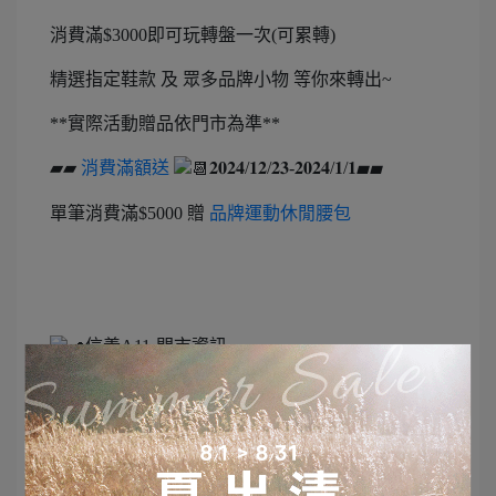
消費滿$3000即可玩轉盤一次(可累轉)
精選指定鞋款 及 眾多品牌小物 等你來轉出~
**實際活動贈品依門市為準**
▰▰
消費滿額送
𝟐𝟎𝟐𝟒/𝟏𝟐/𝟐𝟑-𝟐𝟎𝟐𝟒/𝟏/𝟏▰▰
單筆消費滿$5000 贈
品牌運動休閒腰包
信義A11-門市資訊
地址：台北市松壽路11號5樓
電話：02-8788-4311