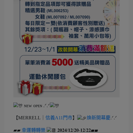
ɴᴇᴡ ᴏᴘᴇɴ .ᐟ.ᐟ
【MERRELL｜
信義A11門市
】
煥新開幕慶
.ᐟ.ᐟ
▰▰
幸運轉轉樂
𝟐𝟎𝟐𝟒/𝟏𝟐/𝟐𝟎-𝟏𝟐/𝟐𝟐▰▰