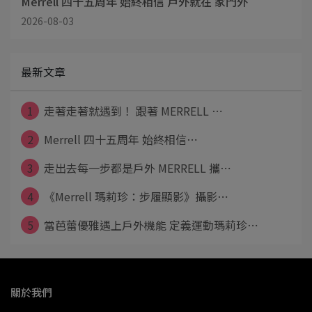
Merrell 四十五周年 始終相信 戶外就在 家門外
2026-08-03
最新文章
1
走著走著就遇到！ 跟著 MERRELL ⋯
2
Merrell 四十五周年 始終相信⋯
3
走出去每一步都是戶外 MERRELL 攜⋯
4
《Merrell 瑪莉珍：步履顯影》攝影⋯
5
當芭蕾優雅遇上戶外機能 定義運動瑪莉珍⋯
關於我們